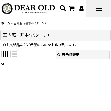
ホーム
>
室内窓（基本4パターン）
室内窓（基本4パターン）
施主支給品などご希望のものをお作り致します。
表示順変更
閉じる
5
件
サブカテゴリ
:
表示数
:
並び順
: