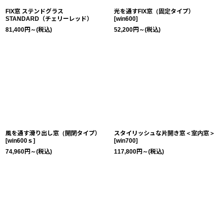
絞り込む
FIX窓 ステンドグラス
光を通すFIX窓（固定タイプ）
STANDARD（チェリーレッド）
[
win600
]
81,400
円
～
(税込)
52,200
円
～
(税込)
風を通す滑り出し窓（開閉タイプ）
スタイリッシュな片開き窓＜室内窓＞
[
win600ｓ
]
[
win700
]
74,960
円
～
(税込)
117,800
円
～
(税込)