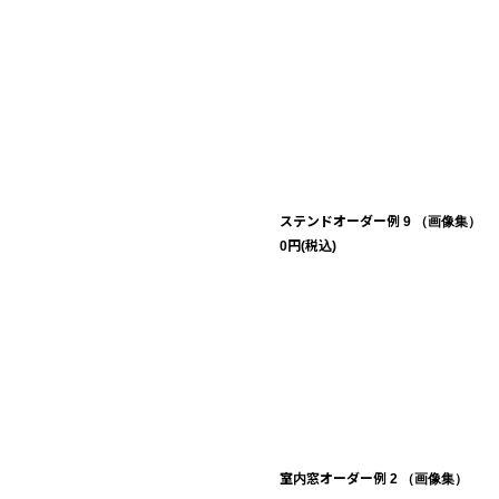
ステンドオーダー例 9 （画像集）
0
円
(税込)
室内窓オーダー例 2 （画像集）