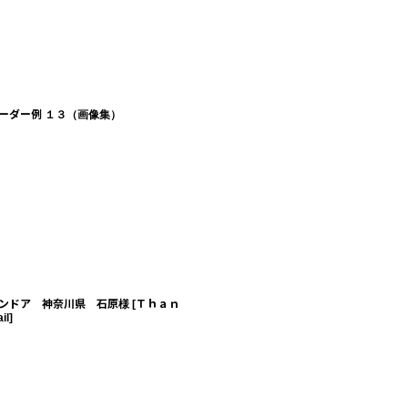
ーダー例 １３（画像集）
ンドア 神奈川県 石原様
[
Ｔｈａｎ
il
]