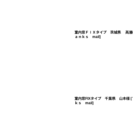
室内窓ＦＩＸタイプ 茨城県 高瀬
ａｎｋｓ mail
]
室内窓FIXタイプ 千葉県 山本様
[
ｋｓ mail
]