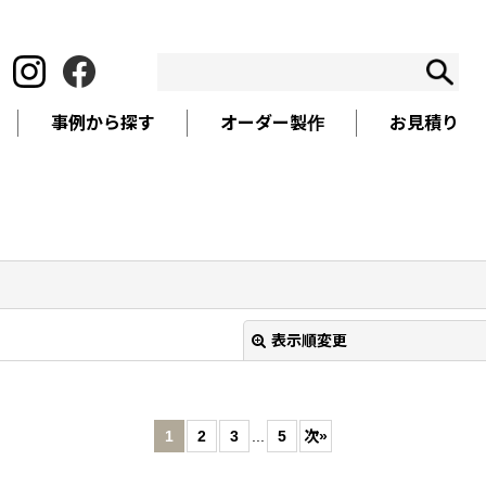
事例から探す
オーダー製作
お見積り
表示順変更
1
2
3
...
5
次
»