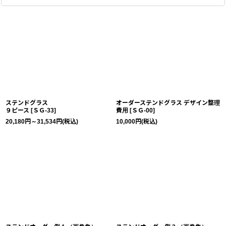
ステンドグラス
オーダーステンドグラス デザイン整理
９ピース
[
ＳＧ-33
]
費用
[
ＳＧ-00
]
20,180
円
～31,534
円
(税込)
10,000
円
(税込)