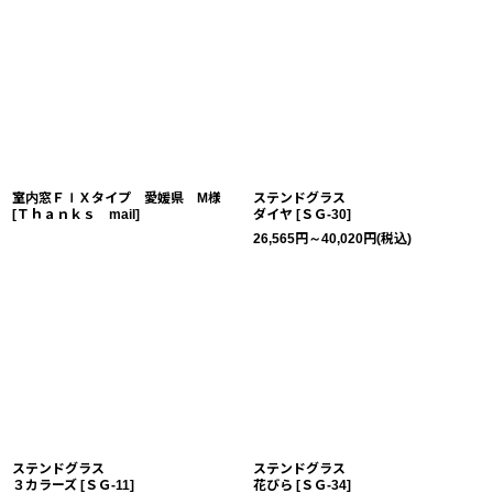
室内窓ＦＩＸタイプ 愛媛県 M様
ステンドグラス
[
Ｔｈａｎｋｓ mail
]
ダイヤ
[
ＳＧ-30
]
26,565
円
～40,020
円
(税込)
ステンドグラス
ステンドグラス
３カラーズ
[
ＳＧ-11
]
花びら
[
ＳＧ-34
]