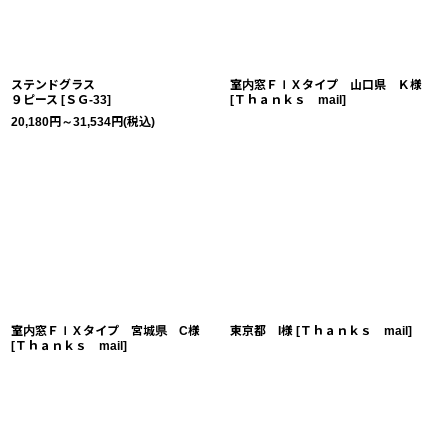
ステンドグラス
室内窓ＦＩＸタイプ 山口県 Ｋ様
９ピース
[
ＳＧ-33
]
[
Ｔｈａｎｋｓ mail
]
20,180
円
～31,534
円
(税込)
室内窓ＦＩＸタイプ 宮城県 C様
東京都 I様
[
Ｔｈａｎｋｓ mail
]
[
Ｔｈａｎｋｓ mail
]