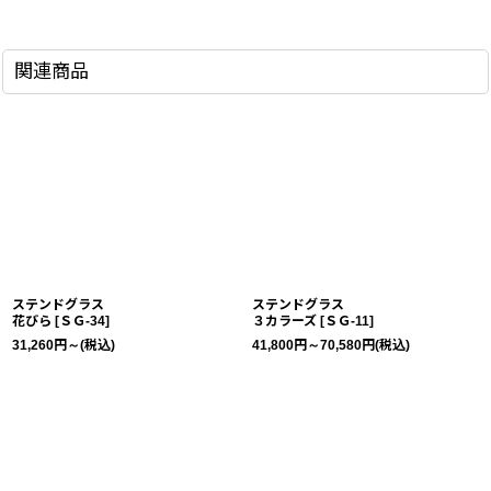
関連商品
ステンドグラス
ステンドグラス
花びら
[
ＳＧ-34
]
３カラーズ
[
ＳＧ-11
]
31,260
円
～
(税込)
41,800
円
～70,580
円
(税込)