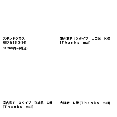
ステンドグラス
室内窓ＦＩＸタイプ 山口県 Ｋ様
花びら
[
ＳＧ-34
]
[
Ｔｈａｎｋｓ mail
]
31,260
円
～
(税込)
室内窓ＦＩＸタイプ 宮城県 C様
大阪府 Ｕ様
[
Ｔｈａｎｋｓ mail
]
[
Ｔｈａｎｋｓ mail
]