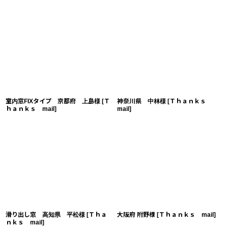
室内窓FIXタイプ 京都府 上島様
[
Ｔ
神奈川県 中林様
[
Ｔｈａｎｋｓ
ｈａｎｋｓ mail
]
mail
]
滑り出し窓 高知県 平松様
[
Ｔｈａ
大阪府 附野様
[
Ｔｈａｎｋｓ mail
]
ｎｋｓ mail
]