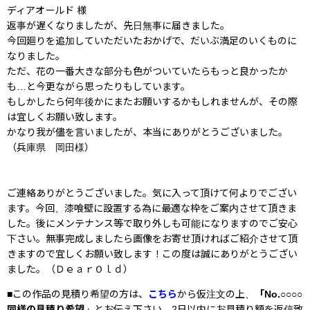
ディアオールド 様
返事が遅くなりましたが、先日無事に届きました。
今回廻りを追加していただいたおかげで、だいぶ満足のいくものに
なりました。
ただ、花の一番大きな部分も色がついていたらもっと良かったか
も…と今更ながら思ったりもしています。
もしかしたら何年後かにまたお願いするかもしれませんが、その際
は宜しくお願い致します。
かなり我が儘を言いましたが、本当にありがとうございました。
（兵庫県 岡田様）
ご連絡ありがとうございました。気に入って頂けて何よりでござい
ます。今回、漆喰壁に設置する為に最適な枠をご案内させて頂きま
した。後にメンテナンス等で取り外しも可能になりますのでご安心
下さい。無事完成しましたら画像をお寄せ頂ければご紹介させて頂
きますので宜しくお願い致します！この度は誠にありがとうござい
ました。（ＤｅａｒＯｌｄ）
■この作品の見積り希望の方は、
こちら
から仮注文の上、
「No.○○○○
同様の見積り希望」
とお伝え下さい。2日以内にお見積り額を返信致