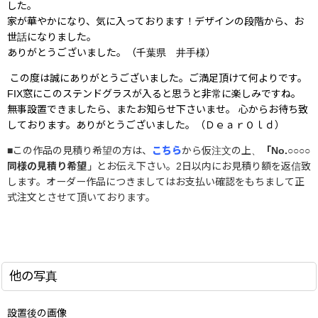
した。
家が華やかになり、気に入っております！デザインの段階から、お
世話になりました。
ありがとうございました。（千葉県 井手様）
この度は誠にありがとうございました。ご満足頂けて何よりです。
FIX窓にこのステンドグラスが入ると思うと非常に楽しみですね。
無事設置できましたら、またお知らせ下さいませ。 心からお待ち致
しております。ありがとうございました。（ＤｅａｒＯｌｄ）
■この作品の見積り希望の方は、
こちら
から仮注文の上、
「No.○○○○
同様の見積り希望」
とお伝え下さい。2日以内にお見積り額を返信致
します。オーダー作品につきましてはお支払い確認をもちまして正
式注文とさせて頂いております。
室内窓,採光窓,明り取り窓,開閉窓,ステンドグラス窓,施主支給品
他の写真
設置後の画像