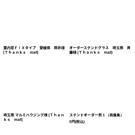
室内窓ＦＩＸタイプ 愛媛県 筒井様
オーダーステンドグラス 埼玉県 斉
[
Ｔｈａｎｋｓ mail
]
藤様
[
Ｔｈａｎｋｓ mail
]
埼玉県 マルミハウジング様
[
Ｔｈａｎ
ステンドオーダー例 1 （画像集）
ｋｓ mail
]
0
円
(税込)