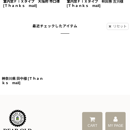
室内窓ＦＩＸタイプ 大阪府 市口様
室内窓ＦＩＸタイプ 秋田県 古川様
[
Ｔｈａｎｋｓ mail
]
[
Ｔｈａｎｋｓ mail
]
最近チェックしたアイテム
リセット
神奈川県 田中様
[
Ｔｈａｎ
ｋｓ mail
]
CART
MY PAGE