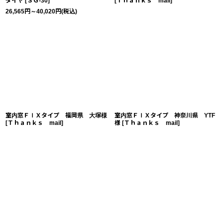
ダイヤ
[
ＳＧ-30
]
[
Ｔｈａｎｋｓ mail
]
26,565
円
～40,020
円
(税込)
室内窓ＦＩＸタイプ 福岡県 大塚様
室内窓ＦＩＸタイプ 神奈川県 YTF
[
Ｔｈａｎｋｓ mail
]
様
[
Ｔｈａｎｋｓ mail
]