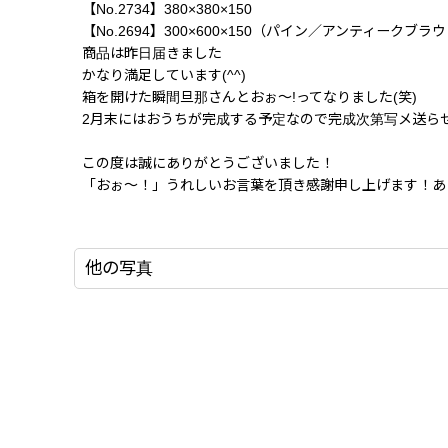
【No.2734】380×380×150
【No.2694】300×600×150（パイン／アンティークブラ
商品は昨日届きました
かなり満足しています(^^)
箱を開けた瞬間旦那さんとおぉ〜!ってなりました(笑)
2月末にはおうちが完成する予定なので完成次第写メ送ら
この度は誠にありがとうございました！
「おぉ〜！」うれしいお言葉を頂き感謝申し上げます！あと
他の写真