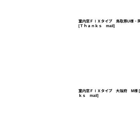
室内窓ＦＩＸタイプ 鳥取県U様・岡
[
Ｔｈａｎｋｓ mail
]
室内窓ＦＩＸタイプ 大阪府 M様
[
ｋｓ mail
]