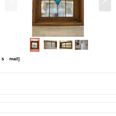
ｓ mail
]