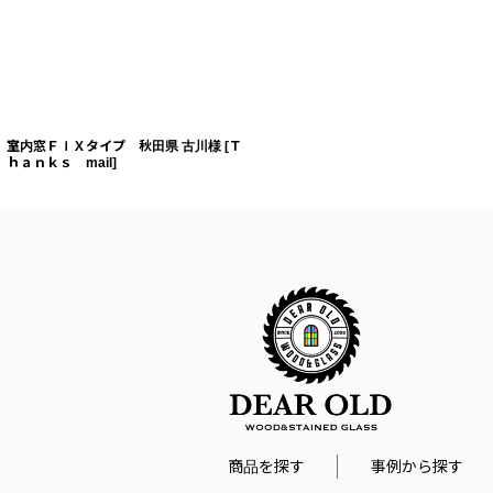
室内窓ＦＩＸタイプ 秋田県 古川様
[
Ｔ
ｈａｎｋｓ mail
]
商品を探す
事例から探す