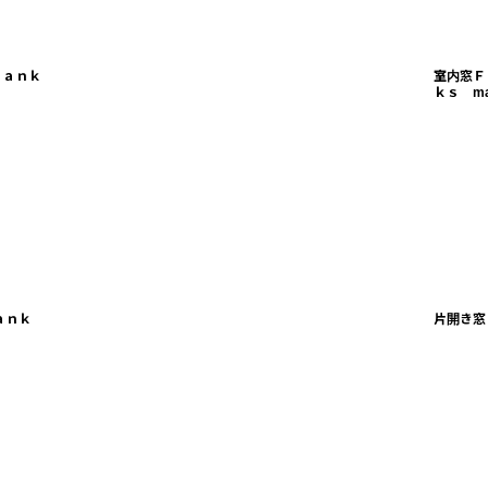
ｈａｎｋ
室内窓Ｆ
ｋｓ ma
ａｎｋ
片開き窓