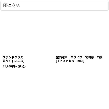
関連商品
ステンドグラス
室内窓ＦＩＸタイプ 宮城県 C様
花びら
[
ＳＧ-34
]
[
Ｔｈａｎｋｓ mail
]
31,260
円
～
(税込)