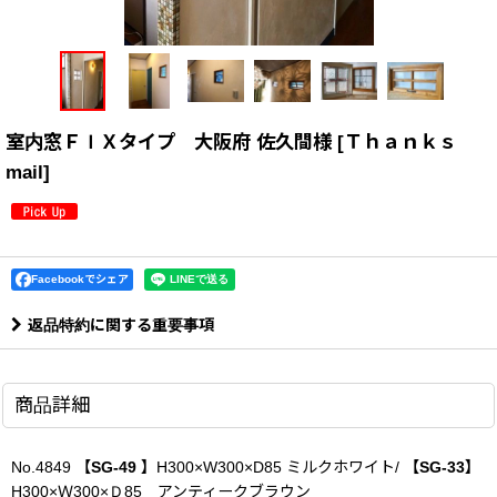
室内窓ＦＩＸタイプ 大阪府 佐久間様
[
Ｔｈａｎｋｓ
mail
]
Facebookでシェア
返品特約に関する重要事項
商品詳細
No.4849
【SG-49 】
H300×W300×D85 ミルクホワイト/
【SG-33】
H300×Ｗ300×Ｄ85 アンティークブラウン