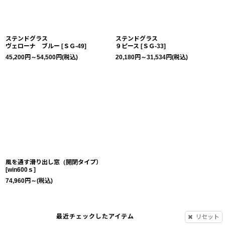
ステンドグラス
ステンドグラス
ヴェローナ ブルー
[
ＳＧ-49
]
９ピース
[
ＳＧ-33
]
45,200
円
～54,500
円
(税込)
20,180
円
～31,534
円
(税込)
風を通す滑り出し窓（開閉タイプ）
[
win600ｓ
]
74,960
円
～
(税込)
最近チェックしたアイテム
リセット