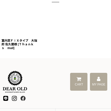
室内窓ＦＩＸタイプ 大阪
府 佐久間様
[
Ｔｈａｎｋ
ｓ mail
]
CART
MY PAGE