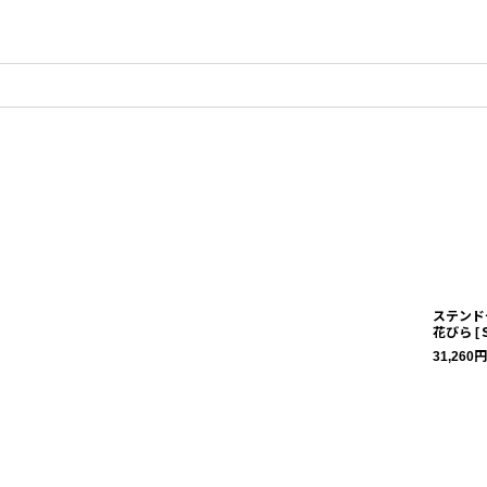
ダー品
ステンド
花びら
[
31,260
円