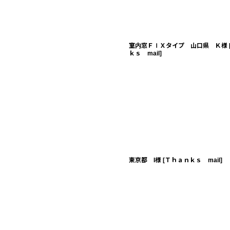
室内窓ＦＩＸタイプ 山口県 Ｋ様
ｋｓ mail
]
東京都 I様
[
Ｔｈａｎｋｓ mail
]