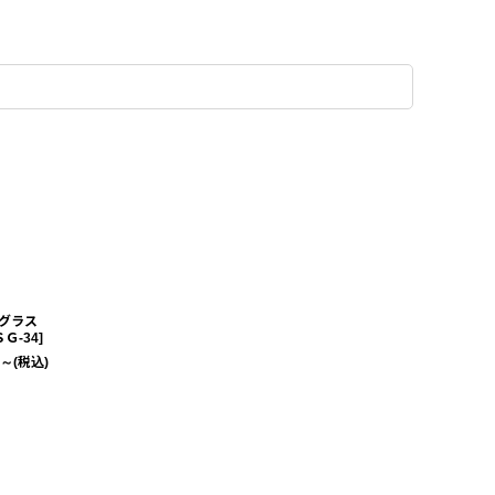
グラス
ＳＧ-34
]
～
(税込)