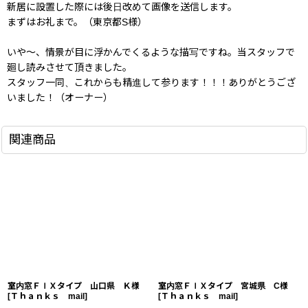
新居に設置した際には後日改めて画像を送信します。
まずはお礼まで。（東京都S様）
いや〜、情景が目に浮かんでくるような描写ですね。当スタッフで
廻し読みさせて頂きました。
スタッフ一同、これからも精進して参ります！！！ありがとうござ
いました！（オーナー）
関連商品
室内窓ＦＩＸタイプ 山口県 Ｋ様
室内窓ＦＩＸタイプ 宮城県 C様
[
Ｔｈａｎｋｓ mail
]
[
Ｔｈａｎｋｓ mail
]