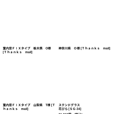
室内窓ＦＩＸタイプ 栃木県 O様
神奈川県 Ｏ様
[
Ｔｈａｎｋｓ mail
]
[
Ｔｈａｎｋｓ mail
]
室内窓ＦＩＸタイプ 山梨県 T様
[
Ｔ
ステンドグラス
ｈａｎｋｓ mail
]
花びら
[
ＳＧ-34
]