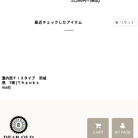
31,260
円
～
(税込)
最近チェックしたアイテム
リセット
室内窓ＦＩＸタイプ 茨城
県 T様
[
Ｔｈａｎｋｓ
mail
]
CART
MY PAGE