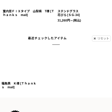
室内窓ＦＩＸタイプ 山梨県 T様
[
Ｔ
ステンドグラス
ｈａｎｋｓ mail
]
花びら
[
ＳＧ-34
]
31,260
円
～
(税込)
最近チェックしたアイテム
リセット
福島県 Ｋ様
[
Ｔｈａｎｋ
ｓ mail
]