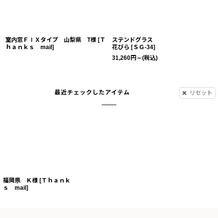
室内窓ＦＩＸタイプ 山梨県 T様
[
Ｔ
ステンドグラス
ｈａｎｋｓ mail
]
花びら
[
ＳＧ-34
]
31,260
円
～
(税込)
最近チェックしたアイテム
リセット
福岡県 Ｋ様
[
Ｔｈａｎｋ
ｓ mail
]