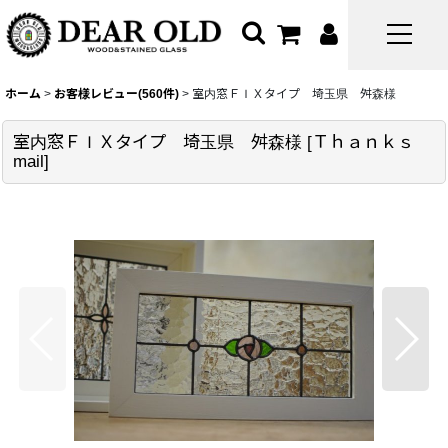
ホーム
>
お客様レビュー(560件)
>
室内窓ＦＩＸタイプ 埼玉県 舛森様
室内窓ＦＩＸタイプ 埼玉県 舛森様
[
Ｔｈａｎｋｓ
mail
]