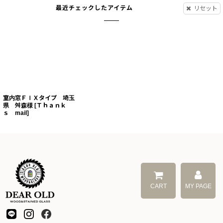
最近チェックしたアイテム
リセット
室内窓ＦＩＸタイプ 埼玉
県 舛森様
[
Ｔｈａｎｋ
ｓ mail
]
CART
MY PAGE