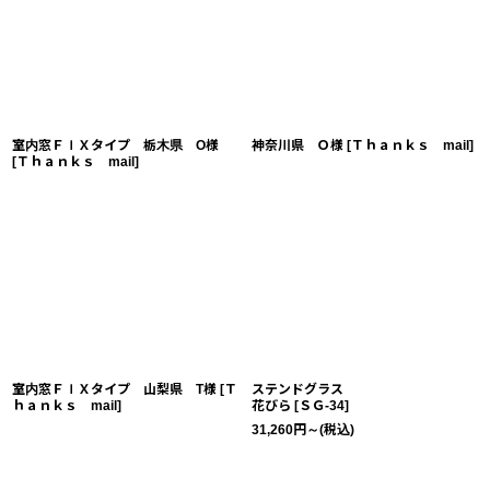
室内窓ＦＩＸタイプ 栃木県 O様
神奈川県 Ｏ様
[
Ｔｈａｎｋｓ mail
]
[
Ｔｈａｎｋｓ mail
]
室内窓ＦＩＸタイプ 山梨県 T様
[
Ｔ
ステンドグラス
ｈａｎｋｓ mail
]
花びら
[
ＳＧ-34
]
31,260
円
～
(税込)