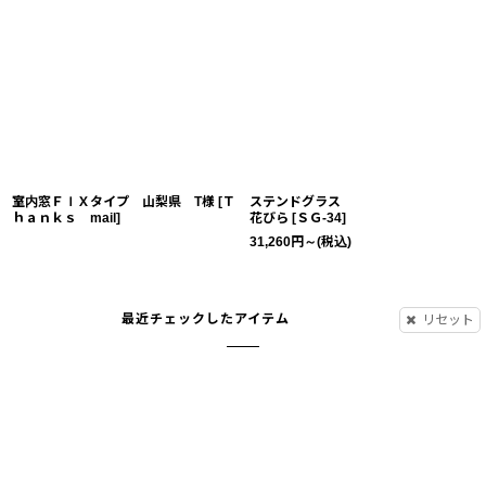
室内窓ＦＩＸタイプ 山梨県 T様
[
Ｔ
ステンドグラス
ｈａｎｋｓ mail
]
花びら
[
ＳＧ-34
]
31,260
円
～
(税込)
最近チェックしたアイテム
リセット