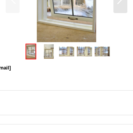
ail
]