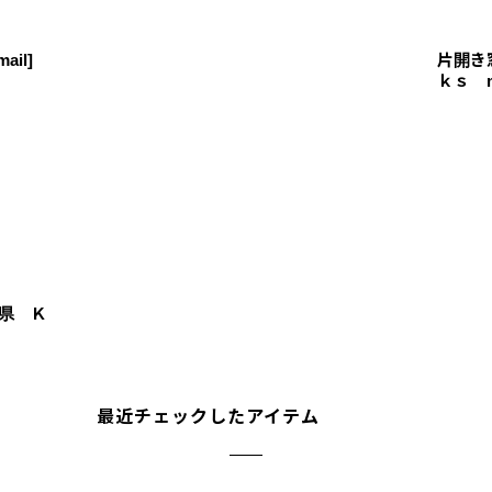
ail
]
片開き
ｋｓ m
県 Ｋ
最近チェックしたアイテム