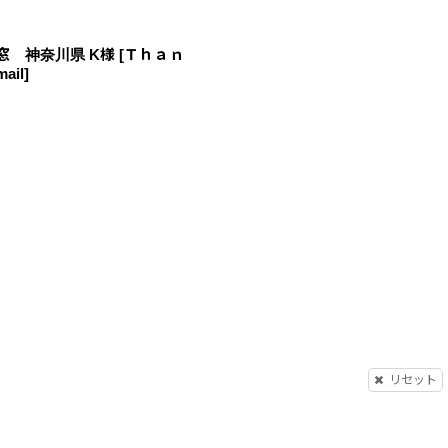
窓 神奈川県 K様
[
Ｔｈａｎ
ail
]
リセット