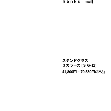
ｈａｎｋｓ mail
]
ステンドグラス
３カラーズ
[
ＳＧ-11
]
41,800
円
～70,580
円
(税込)