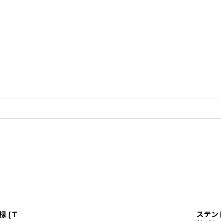
様
[
Ｔ
ステン