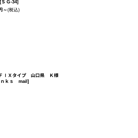
[
ＳＧ-34
]
円
～
(税込)
ＦＩＸタイプ 山口県 Ｋ様
ｎｋｓ mail
]