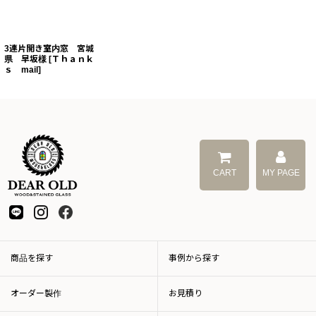
3連片開き室内窓 宮城
県 早坂様
[
Ｔｈａｎｋ
ｓ mail
]
CART
MY PAGE
商品を探す
事例から探す
オーダー製作
お見積り