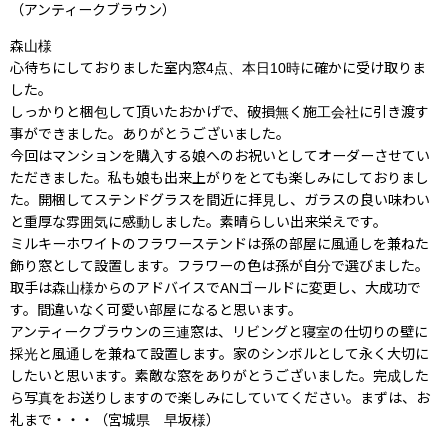
（アンティークブラウン）
森山様
心待ちにしておりました室内窓4点、本日10時に確かに受け取りま
した。
しっかりと梱包して頂いたおかげで、破損無く施工会社に引き渡す
事ができました。ありがとうございました。
今回はマンションを購入する娘へのお祝いとしてオーダーさせてい
ただきました。私も娘も出来上がりをとても楽しみにしておりまし
た。開梱してステンドグラスを間近に拝見し、ガラスの良い味わい
と重厚な雰囲気に感動しました。素晴らしい出来栄えです。
ミルキーホワイトのフラワーステンドは孫の部屋に風通しを兼ねた
飾り窓として設置します。フラワーの色は孫が自分で選びました。
取手は森山様からのアドバイスでANゴールドに変更し、大成功で
す。間違いなく可愛い部屋になると思います。
アンティークブラウンの三連窓は、リビングと寝室の仕切りの壁に
採光と風通しを兼ねて設置します。家のシンボルとして永く大切に
したいと思います。素敵な窓をありがとうございました。完成した
ら写真をお送りしますので楽しみにしていてください。まずは、お
礼まで・・・（宮城県 早坂様）