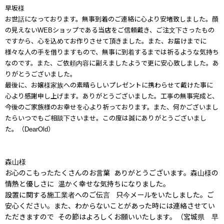
早坂様
お世話になっております。
無事到着のご連絡に心より安堵致しました。
顔
の見えないWEBショップである当店をご信頼戴き、
ご注文下さったもの
ですから、心を込めてお作りさせて頂きました。
また、お届けまでに
様々な人の手を借りますもので、
無事に到着するまでは祈るような気持ち
なのです。
また、ご依頼内容に副えましたようで更に安心致しました。
あ
りがとうございました。
最後に、お嬢様家族への素晴らしいプレゼントに携わらせて戴けた事に
心より感謝申し上げます。ありがとうございました。
工事の無事完成と、
今後のご家族様のお幸せを心より祈っております。
また、何かございまし
たらいつでもご相談下さいませ。
この度は誠にありがとうございまし
た。
（DearOld）
森山様
お心のこもったたくさんのお言葉 ありがとうございます。森山様の
情熱と優しさに 温かく幸せな気持ちになりました。
設置に関する施工業者へのご伝言 只今メールをいたしました。ご
安心ください。また、わからないことがあった時には連絡させてい
ただきますので その節はよろしくお願いいたします。（宮城県 早