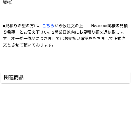
坂様）
■見積り希望の方は、
こちら
から仮注文の上、
「No.○○○○同様の見積
り希望」
とお伝え下さい。2営業日以内にお見積り額を返信致しま
す。オーダー作品につきましてはお支払い確認をもちまして正式注
文とさせて頂いております。
室内窓,採光窓,明り取り窓,開閉窓,ステンドグラス窓,施主支給品
関連商品