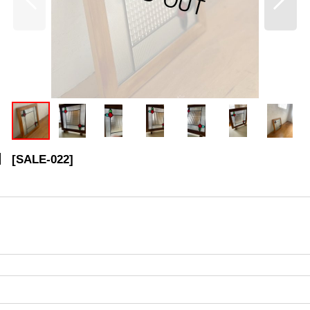
】
[
SALE-022
]