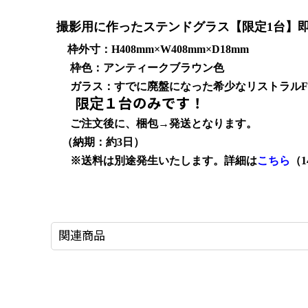
撮影用に作ったステンドグラス【限定1台】
枠外寸：H408
mm×W408mm×D18mm
枠色：アンティークブラウン色
ガラス：すでに廃盤になった希少なリストラルF
限定１台のみです！
ご注文後に、梱包→発送となります。
（納期：約3日）
※送料は別途発生いたします。詳細は
こちら
（
関連商品