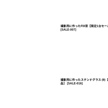
撮影用に作ったFIX窓【限定1台セー
[
SALE-007
]
撮影用に作ったステンドグラス (9)
品】
[
SALE-016
]