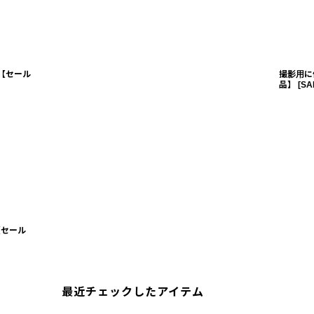
)【セール
撮影用に
品】
[
SA
【セール
最近チェックしたアイテム