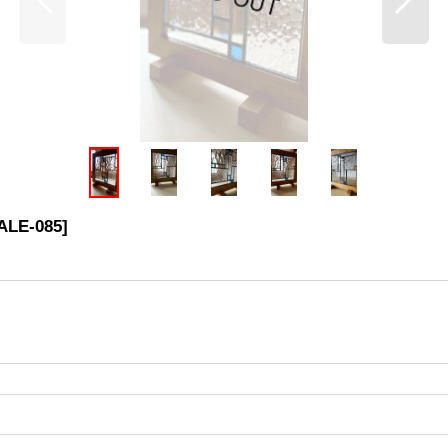
ALE-085
]