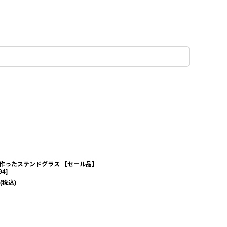
作ったステンドグラス 【セール品】
94
]
(税込)