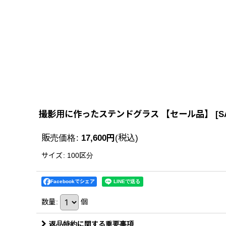
撮影用に作ったステンドグラス 【セール品】
[
S
販売価格
:
17,600
円
(税込)
サイズ
:
100区分
Facebookでシェア
数量
:
個
返品特約に関する重要事項