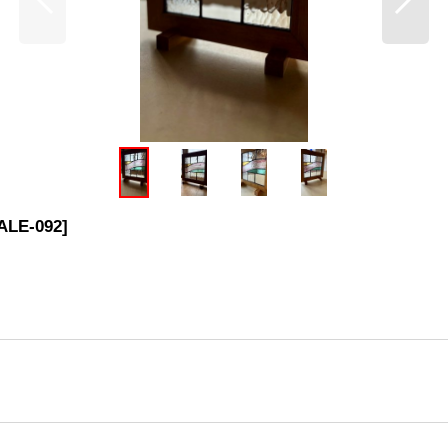
ALE-092
]