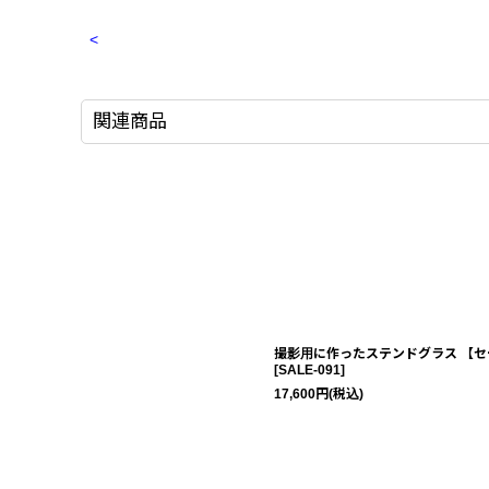
<
関連商品
撮影用に作ったステンドグラス 【セ
[
SALE-091
]
17,600
円
(税込)