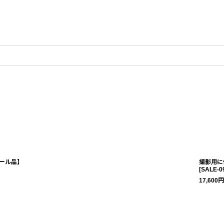
ール品】
撮影用に
[
SALE-0
17,600
円