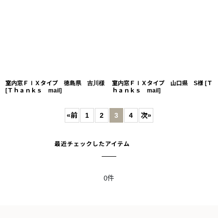
室内窓ＦＩＸタイプ 徳島県 吉川様
室内窓ＦＩＸタイプ 山口県 S様
[
Ｔ
[
Ｔｈａｎｋｓ mail
]
ｈａｎｋｓ mail
]
«
前
1
2
3
4
次
»
最近チェックしたアイテム
0件