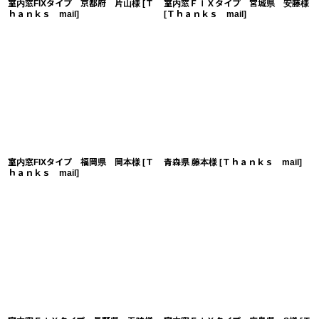
室内窓FIXタイプ 京都府 片山様
[
Ｔ
室内窓ＦＩＸタイプ 宮城県 安藤様
ｈａｎｋｓ mail
]
[
Ｔｈａｎｋｓ mail
]
室内窓FIXタイプ 福岡県 岡本様
[
Ｔ
青森県 藤本様
[
Ｔｈａｎｋｓ mail
]
ｈａｎｋｓ mail
]