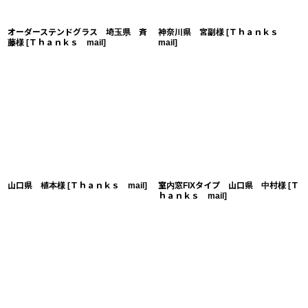
オーダーステンドグラス 埼玉県 斉
神奈川県 宮副様
[
Ｔｈａｎｋｓ
藤様
[
Ｔｈａｎｋｓ mail
]
mail
]
山口県 植本様
[
Ｔｈａｎｋｓ mail
]
室内窓FIXタイプ 山口県 中村様
[
Ｔ
ｈａｎｋｓ mail
]