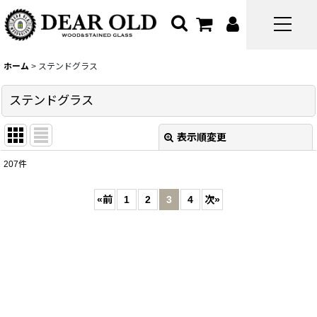
ホーム
>
ステンドグラス
ステンドグラス
表示順変更
閉じる
207
件
表示数
:
«
前
1
2
3
4
次
»
並び順
:
絞り込む