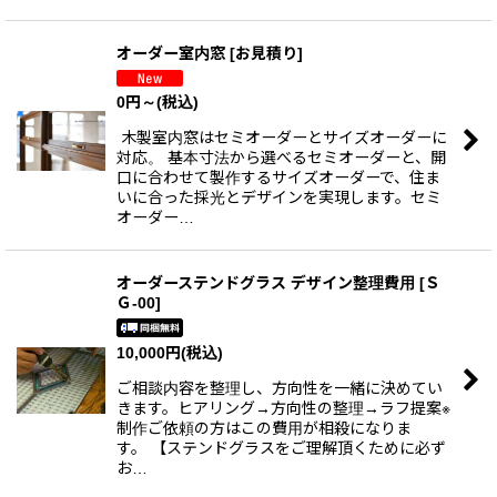
オーダー室内窓
[
お見積り
]
0
円
～
(税込)
木製室内窓はセミオーダーとサイズオーダーに
対応。 基本寸法から選べるセミオーダーと、開
口に合わせて製作するサイズオーダーで、住ま
いに合った採光とデザインを実現します。セミ
オーダー…
オーダーステンドグラス デザイン整理費用
[
Ｓ
Ｇ-00
]
10,000
円
(税込)
ご相談内容を整理し、方向性を一緒に決めてい
きます。ヒアリング→方向性の整理→ラフ提案※
制作ご依頼の方はこの費用が相殺になりま
す。 【ステンドグラスをご理解頂くために必ず
お…