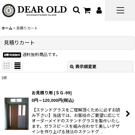
ホーム
>
見積りカート
見積りカート
送料無料商品です。
表示順変更
閉じる
3
件
表示数
:
お見積り用
[
ＳＧ-99
]
0
円
～120,000
円
(税込)
並び順
:
【ステンドグラスをご理解頂くために必ずお読
み下さい】当店では、お客様のご要望に応じて
絞り込む
オーダーメイドのステンドグラスを製作いたし
ます。ガラスピースを組み合わせて美しいデザ
インを作り上げる技法のステンドグ…