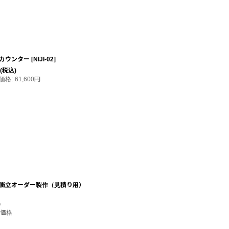
カウンター
[
NIJI‐02
]
(税込)
価格
:
61,600
円
衝立オーダー製作（見積り用）
)
価格