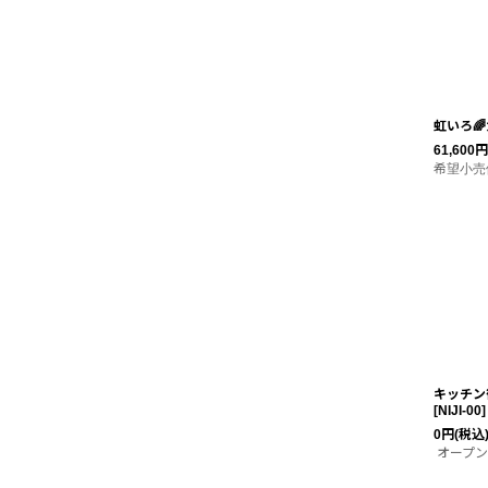
絞り込む
虹いろ
61,600
円
希望小売
キッチン
[
NIJI‐00
]
0
円
(税込
オープン