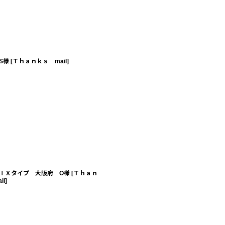
S様
[
Ｔｈａｎｋｓ mail
]
ＩＸタイプ 大阪府 O様
[
Ｔｈａｎ
il
]