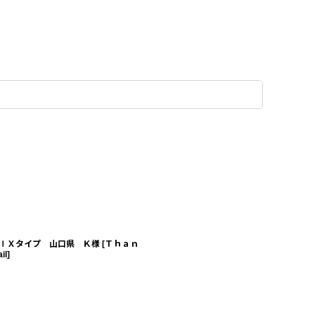
ＩＸタイプ 山口県 Ｋ様
[
Ｔｈａｎ
il
]