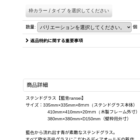
枠カラー
/
タイプ
を選択してください
数量
:
個
返品特約に関する重要事項
商品詳細
ステンドグラス【藍青ransei】
サイズ：335mm×335mm×8ｍｍ（ステンドグラス本体）
410mm×410mm×20ｍｍ（木製フレーム外寸）
380mm×380mm×D150mm（壁枠用外寸）
藍色から流れ出す青が素敵なステンドグラス。
すべて欧米高級グラスにこだわるディアオールドの新作。