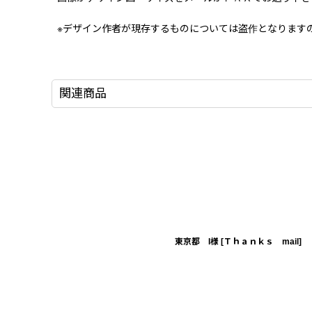
※デザイン作者が現存するものについては盗作となります
関連商品
東京都 I様
[
Ｔｈａｎｋｓ mail
]