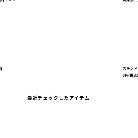
様
[
Ｔｈａ
兵庫県 
l
]
ステンド
0
円
(税込
最近チェックしたアイテム