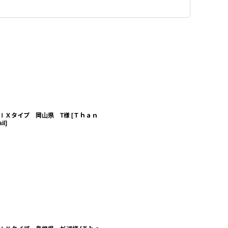
ＩＸタイプ 岡山県 T様
[
Ｔｈａｎ
il
]