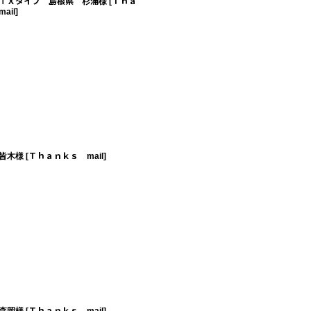
ＩＸタイプ 島根県 杉浦様
[
Ｔｈａ
ail
]
皆木様
[
Ｔｈａｎｋｓ mail
]