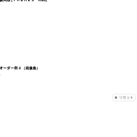
森岡様
[
Ｔｈａｎｋｓ mail
]
オーダー例 4 （画像集）
)
リセット