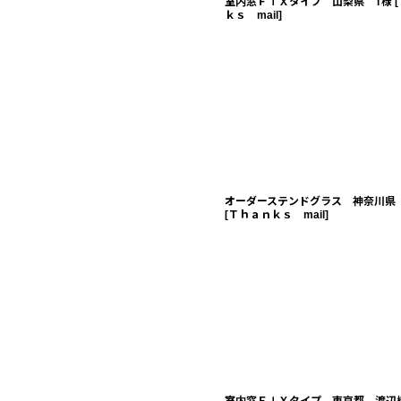
室内窓ＦＩＸタイプ 山梨県 T様
[
ｋｓ mail
]
オーダーステンドグラス 神奈川県
[
Ｔｈａｎｋｓ mail
]