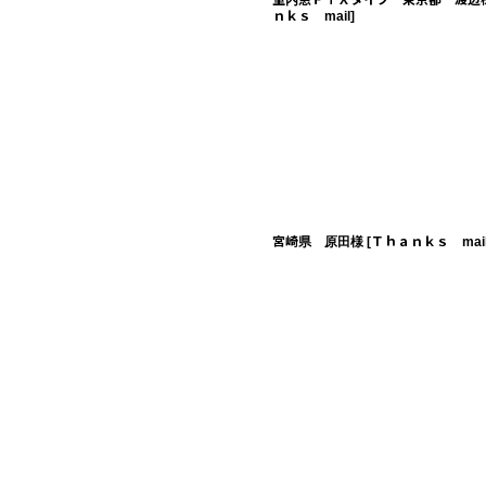
室内窓ＦＩＸタイプ 東京都 渡辺
ｎｋｓ mail
]
宮崎県 原田様
[
Ｔｈａｎｋｓ mai