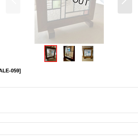
ALE-059
]