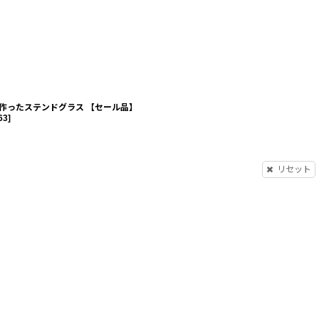
作ったステンドグラス 【セール品】
63
]
リセット