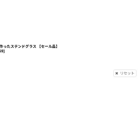
作ったステンドグラス 【セール品】
59
]
リセット