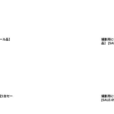
ール品】
撮影用に
品】
[
SA
定1台セー
撮影用に
[
SALE-0