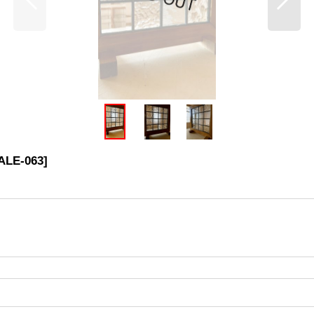
ALE-063
]