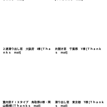
２連滑り出し窓 大阪府 I様
[
Ｔｈａ
片開き窓 千葉県 Y様
[
Ｔｈａｎｋ
ｎｋｓ mail
]
ｓ mail
]
室内窓ＦＩＸタイプ 鳥取県U様・岡
滑り出し窓 東京都 T様
[
Ｔｈａｎｋ
山県I様
[
Ｔｈａｎｋｓ mail
]
ｓ mail
]