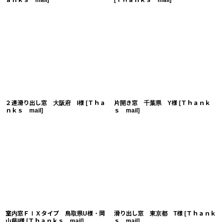
ａｎｋｓ mail
]
[
Ｔｈａｎｋｓ mail
]
２連滑り出し窓 大阪府 I様
[
Ｔｈａ
片開き窓 千葉県 Y様
[
Ｔｈａｎｋ
ｎｋｓ mail
]
ｓ mail
]
室内窓ＦＩＸタイプ 鳥取県U様・岡
滑り出し窓 東京都 T様
[
Ｔｈａｎｋ
山県I様
[
Ｔｈａｎｋｓ mail
]
ｓ mail
]