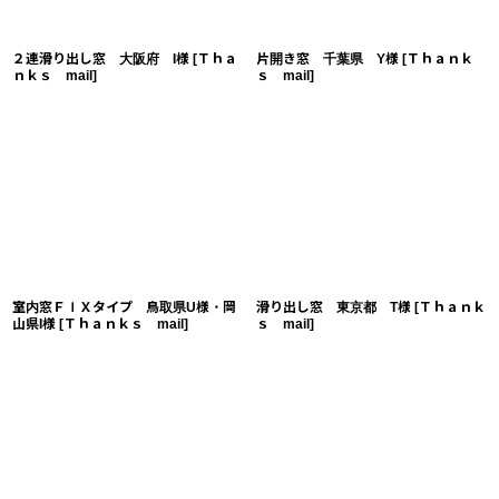
２連滑り出し窓 大阪府 I様
[
Ｔｈａ
片開き窓 千葉県 Y様
[
Ｔｈａｎｋ
ｎｋｓ mail
]
ｓ mail
]
室内窓ＦＩＸタイプ 鳥取県U様・岡
滑り出し窓 東京都 T様
[
Ｔｈａｎｋ
山県I様
[
Ｔｈａｎｋｓ mail
]
ｓ mail
]