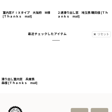
室内窓ＦＩＸタイプ 大阪府 M様
２連滑り出し窓 埼玉県 磯田様
[
Ｔｈ
[
Ｔｈａｎｋｓ mail
]
ａｎｋｓ mail
]
最近チェックしたアイテム
リセット
滑り出し室内窓 兵庫県
森様
[
Ｔｈａｎｋｓ mail
]