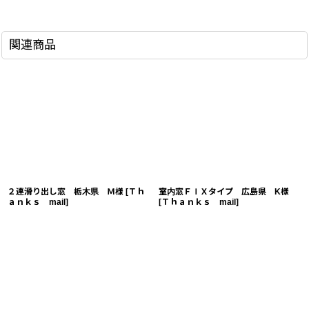
関連商品
２連滑り出し窓 栃木県 Ｍ様
[
Ｔｈ
室内窓ＦＩＸタイプ 広島県 K様
ａｎｋｓ mail
]
[
Ｔｈａｎｋｓ mail
]