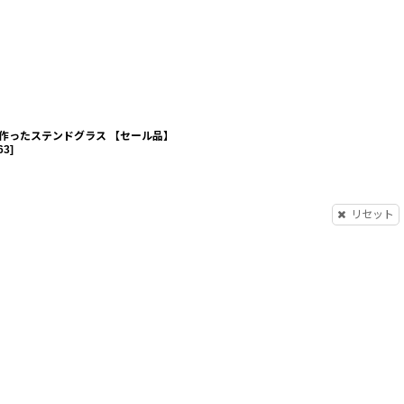
作ったステンドグラス 【セール品】
63
]
リセット