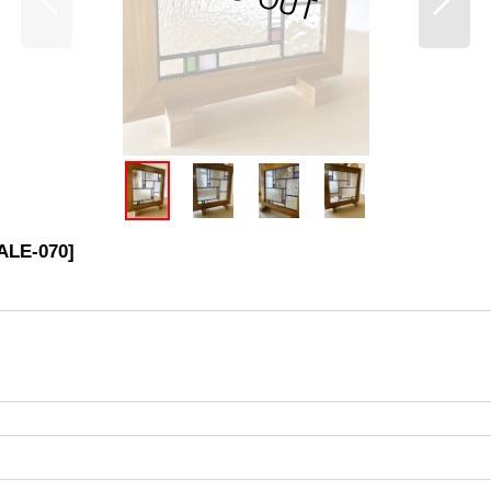
ALE-070
]