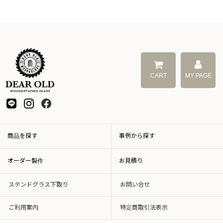
ステンド窓（レビューあり）
ステンド窓（レビューなし）
セミオーダー 花びら
セミオーダー ダイヤ
CART
MY PAGE
セミオーダー 3連ダイヤ
セミオーダー ９マス
ステンドグラス下取り
商品を探す
事例から探す
パーテーション
オーダー製作
お見積り
カウンターパーテーション
ステンドグラス下取り
お問い合せ
キッチンパーテーション
ご利用案内
特定商取引法表示